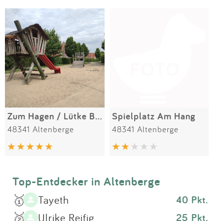
Impressum
Meiste Bewertungen
SPIELGERÄTE
Anmelden
Zum Hagen / Lütke Berg
Spielplatz Am Hang
48341 Altenberge
48341 Altenberge
Top-Entdecker in Altenberge
🥇
Tayeth
40 Pkt.
🥈
Ulrike Reifig
25 Pkt.