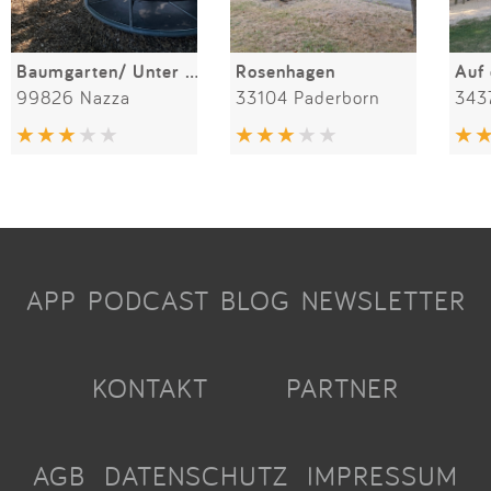
Baumgarten/ Unter den Linden
Rosenhagen
Auf
99826 Nazza
33104 Paderborn
343
APP
PODCAST
BLOG
NEWSLETTER
KONTAKT
PARTNER
AGB
DATENSCHUTZ
IMPRESSUM