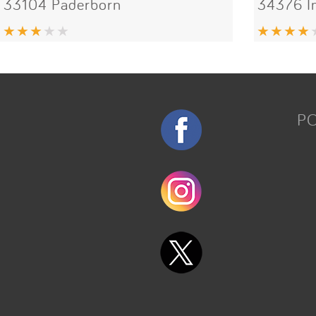
33104 Paderborn
34376 
P