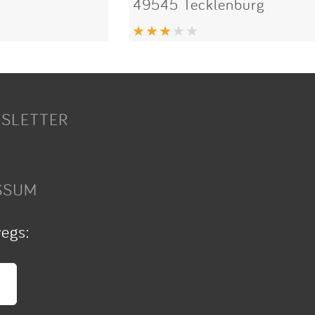
49545 Tecklenburg
SLETTER
SSUM
wegs: