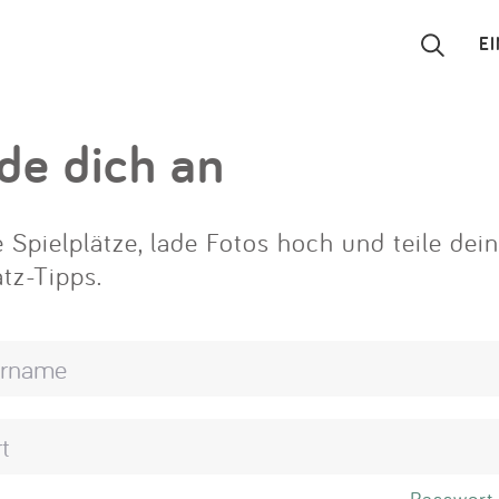
E
Suchen
de dich an
Eintragen
 Spielplätze, lade Fotos hoch und teile dei
App
atz-Tipps.
Blog
Partner
Kontakt
Passwort