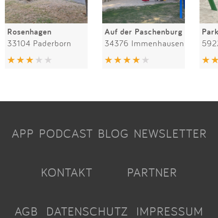
Rosenhagen
Auf der Paschenburg
Par
33104 Paderborn
34376 Immenhausen
592
APP
PODCAST
BLOG
NEWSLETTER
KONTAKT
PARTNER
AGB
DATENSCHUTZ
IMPRESSUM