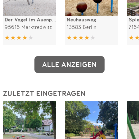
Der Vogel im Auenpark
Neuhausweg
95615 Marktredwitz
13583 Berlin
715
ALLE ANZEIGEN
ZULETZT EINGETRAGEN