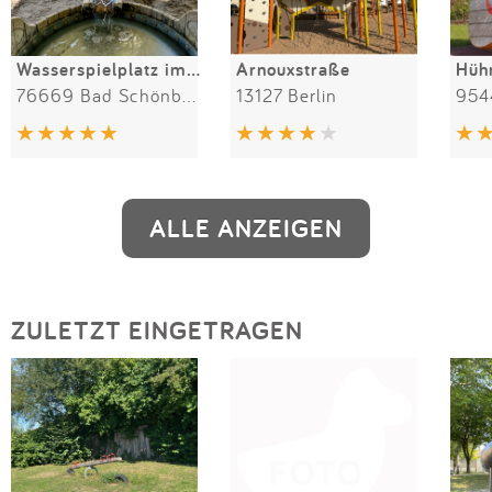
Wasserspielplatz im Sole-Aktiv-Park
Arnouxstraße
Hüh
76669 Bad Schönborn
13127 Berlin
954
ALLE ANZEIGEN
ZULETZT EINGETRAGEN