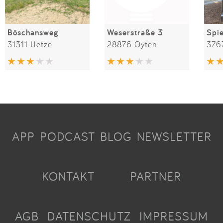
Böschansweg
Weserstraße 3
31311 Uetze
28876 Oyten
376
APP
PODCAST
BLOG
NEWSLETTER
KONTAKT
PARTNER
AGB
DATENSCHUTZ
IMPRESSUM