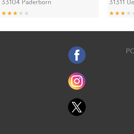
33104 Paderborn
31311 Ue
P