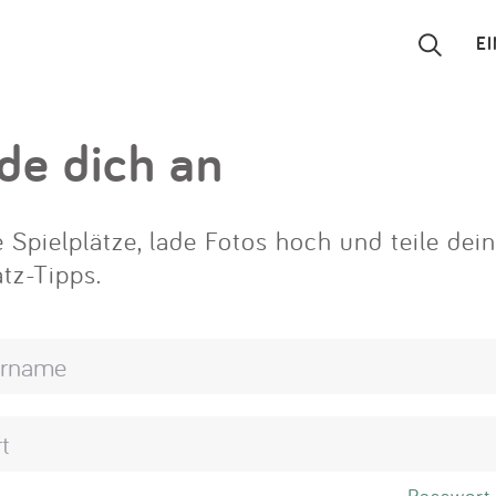
E
Suchen
de dich an
Eintragen
 Spielplätze, lade Fotos hoch und teile dei
App
atz-Tipps.
Blog
Partner
Kontakt
Passwort