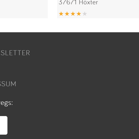
37671 Höxter
SLETTER
SSUM
wegs: