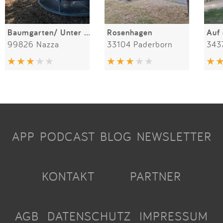
Baumgarten/ Unter den Linden
Rosenhagen
Auf
99826 Nazza
33104 Paderborn
343
APP
PODCAST
BLOG
NEWSLETTER
KONTAKT
PARTNER
AGB
DATENSCHUTZ
IMPRESSUM