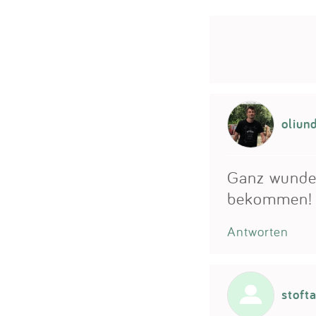
oliun
Ganz wunder
bekommen! I
Antworten
stoft