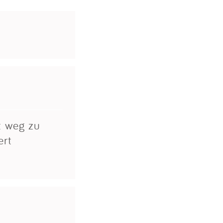
t weg zu
ert