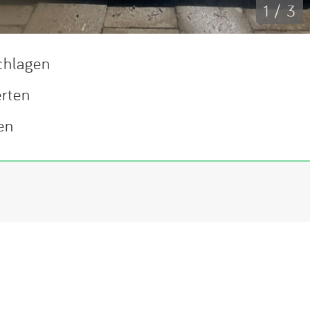
1 / 3
chlagen
erten
en