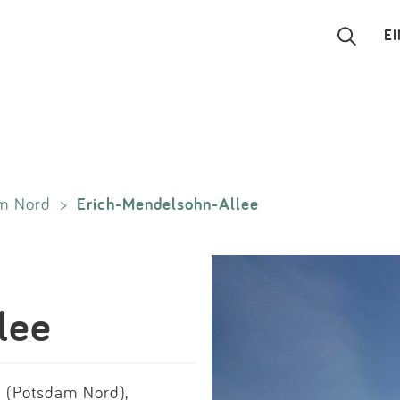
E
Suchen
Eintragen
Erich-Mendelsohn-Allee
m Nord
>
App
Blog
Partner
lee
Kontakt
 (Potsdam Nord),