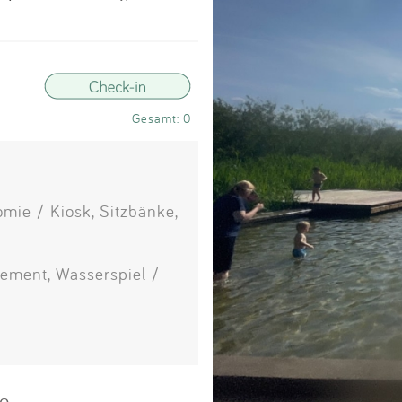
Impressum
Anmelden
Gesamt: 0
mie / Kiosk, Sitzbänke,
lement, Wasserspiel /
e.