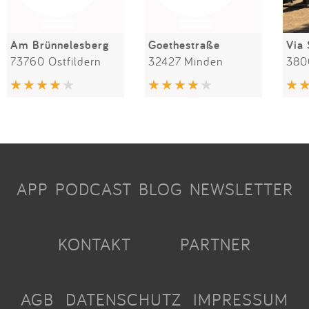
Am Brünnelesberg
Goethestraße
Via 
73760 Ostfildern
32427 Minden
APP
PODCAST
BLOG
NEWSLETTER
KONTAKT
PARTNER
AGB
DATENSCHUTZ
IMPRESSUM