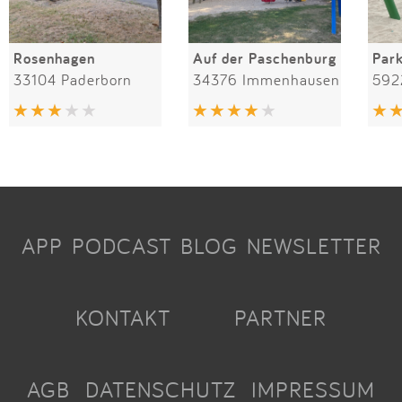
Rosenhagen
Auf der Paschenburg
Par
33104 Paderborn
34376 Immenhausen
592
APP
PODCAST
BLOG
NEWSLETTER
KONTAKT
PARTNER
AGB
DATENSCHUTZ
IMPRESSUM