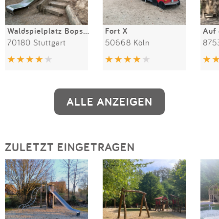
Waldspielplatz Bopserhütte
Fort X
Auf 
70180 Stuttgart
50668 Köln
ALLE ANZEIGEN
ZULETZT EINGETRAGEN