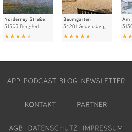
Norderney Straße
Baumgarten
Am 
31303 Burgdorf
34281 Gudensberg
313
APP
PODCAST
BLOG
NEWSLETTER
KONTAKT
PARTNER
AGB
DATENSCHUTZ
IMPRESSUM