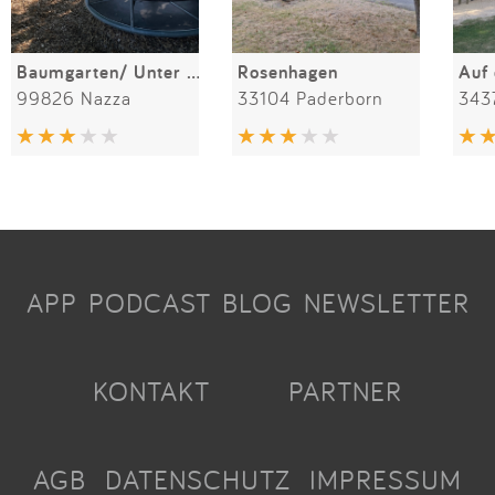
Baumgarten/ Unter den Linden
Rosenhagen
Auf
99826 Nazza
33104 Paderborn
343
APP
PODCAST
BLOG
NEWSLETTER
KONTAKT
PARTNER
AGB
DATENSCHUTZ
IMPRESSUM