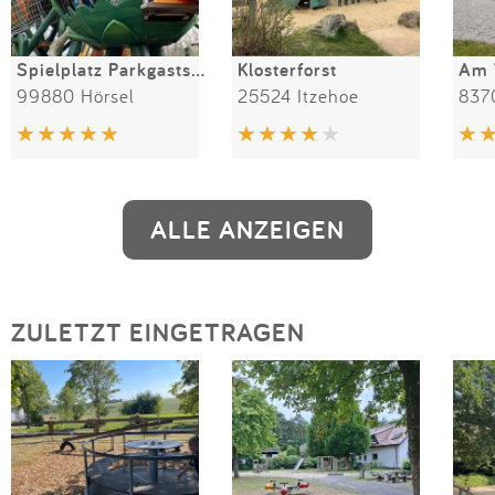
Spielplatz Parkgaststätte Laucha
Klosterforst
Am 
99880 Hörsel
25524 Itzehoe
837
ALLE ANZEIGEN
ZULETZT EINGETRAGEN