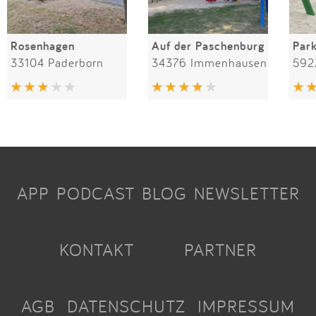
Rosenhagen
Auf der Paschenburg
Par
33104 Paderborn
34376 Immenhausen
592
APP
PODCAST
BLOG
NEWSLETTER
KONTAKT
PARTNER
AGB
DATENSCHUTZ
IMPRESSUM