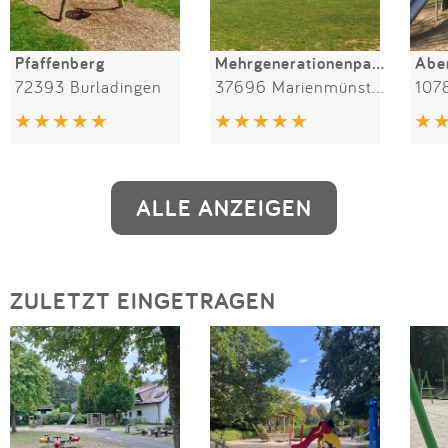
Pfaffenberg
Mehrgenerationenpark Bürgerwiese Bredenborn
Abe
72393 Burladingen
37696 Marienmünster
1078
ALLE ANZEIGEN
ZULETZT EINGETRAGEN