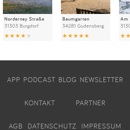
Norderney Straße
Baumgarten
Am 
31303 Burgdorf
34281 Gudensberg
313
APP
PODCAST
BLOG
NEWSLETTER
KONTAKT
PARTNER
AGB
DATENSCHUTZ
IMPRESSUM