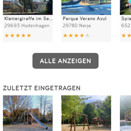
Klettergiraffe im Serengeti-Park Hodenhagen
Parque Verano Azul
Spi
29693 Hodenhagen
29780 Nerja
ALLE ANZEIGEN
ZULETZT EINGETRAGEN