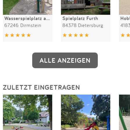
Wasserspielplatz am Eckbach
Spielplatz Furth
Hobb
67246 Dirmstein
84378 Dietersburg
418
ALLE ANZEIGEN
ZULETZT EINGETRAGEN