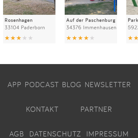
Rosenhagen
Auf der Paschenburg
Par
33104 Paderborn
34376 Immenhausen
592
APP
PODCAST
BLOG
NEWSLETTER
KONTAKT
PARTNER
AGB
DATENSCHUTZ
IMPRESSUM