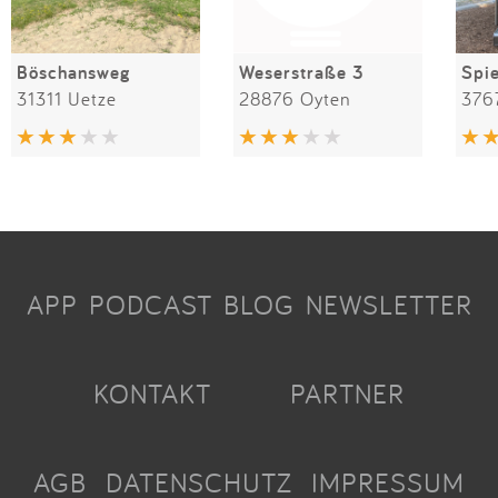
Böschansweg
Weserstraße 3
31311 Uetze
28876 Oyten
376
APP
PODCAST
BLOG
NEWSLETTER
KONTAKT
PARTNER
AGB
DATENSCHUTZ
IMPRESSUM