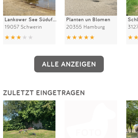
Lankower See Südufer
Planten un Blomen
Sch
19057 Schwerin
20355 Hamburg
312
ALLE ANZEIGEN
ZULETZT EINGETRAGEN