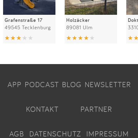
Grafenstraße 17
Holzäcker
49545 Tecklenburg
89081 Ulm
331
APP
PODCAST
BLOG
NEWSLETTER
KONTAKT
PARTNER
AGB
DATENSCHUTZ
IMPRESSUM