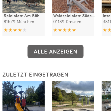
Spielplatz Am Böhmerwaldplatz
Waldspielplatz Südpark
81679 München
01189 Dresden
381
ALLE ANZEIGEN
ZULETZT EINGETRAGEN