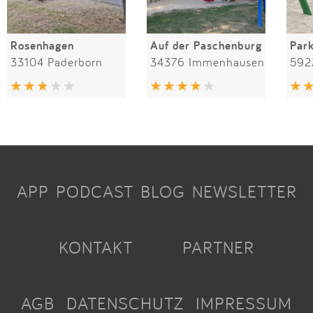
Rosenhagen
Auf der Paschenburg
Par
33104 Paderborn
34376 Immenhausen
592
APP
PODCAST
BLOG
NEWSLETTER
KONTAKT
PARTNER
AGB
DATENSCHUTZ
IMPRESSUM