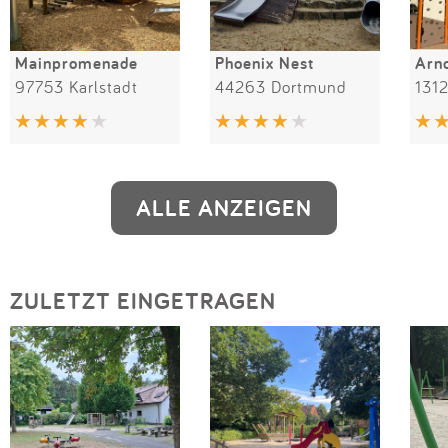
Mainpromenade
Phoenix Nest
Arn
97753 Karlstadt
44263 Dortmund
1312
ALLE ANZEIGEN
ZULETZT EINGETRAGEN