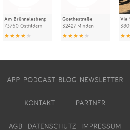
Am Brünnelesberg
Goethestraße
Via 
73760 Ostfildern
32427 Minden
APP
PODCAST
BLOG
NEWSLETTER
KONTAKT
PARTNER
AGB
DATENSCHUTZ
IMPRESSUM