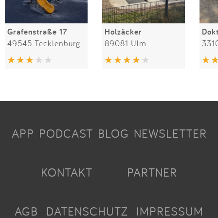
Grafenstraße 17
Holzäcker
49545 Tecklenburg
89081 Ulm
331
APP
PODCAST
BLOG
NEWSLETTER
KONTAKT
PARTNER
AGB
DATENSCHUTZ
IMPRESSUM