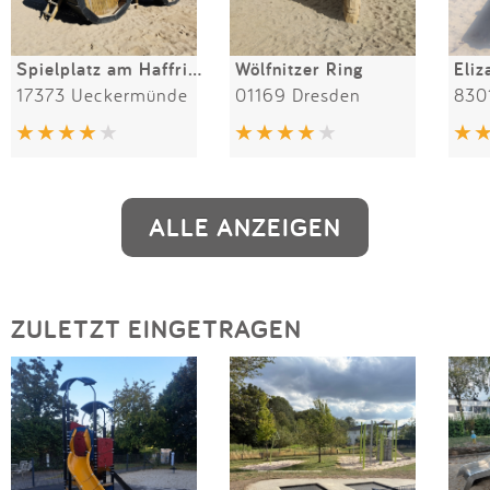
Spielplatz am Haffring
Wölfnitzer Ring
Eliz
17373 Ueckermünde
01169 Dresden
830
ALLE ANZEIGEN
ZULETZT EINGETRAGEN