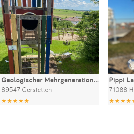
Geologischer Mehrgenerationenspielplatz am Kliff
Pippi L
89547 Gerstetten
71088 H