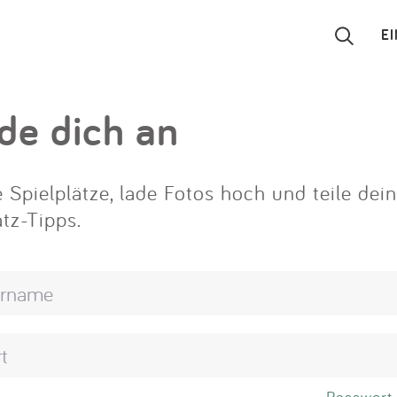
E
Suchen
de dich an
Eintragen
 Spielplätze, lade Fotos hoch und teile dei
App
atz-Tipps.
Blog
Partner
Kontakt
Passwort