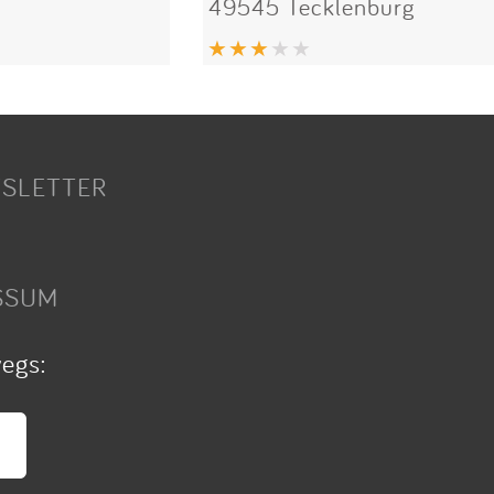
49545 Tecklenburg
SLETTER
SSUM
wegs: