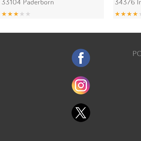
33104 Paderborn
34376 
P