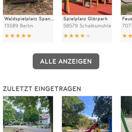
Waldspielplatz Spandauer Forst
Spielplatz Glörpark
Feue
13589 Berlin
58579 Schalksmühle
707
ALLE ANZEIGEN
ZULETZT EINGETRAGEN