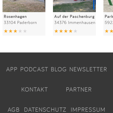
Rosenhagen
Auf der Paschenburg
Par
33104 Paderborn
34376 Immenhausen
592
APP
PODCAST
BLOG
NEWSLETTER
KONTAKT
PARTNER
AGB
DATENSCHUTZ
IMPRESSUM