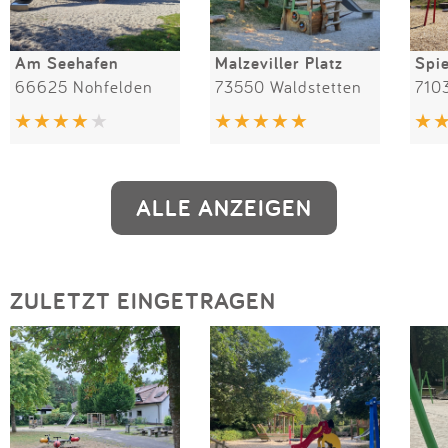
Am Seehafen
Malzeviller Platz
66625 Nohfelden
73550 Waldstetten
710
ALLE ANZEIGEN
ZULETZT EINGETRAGEN