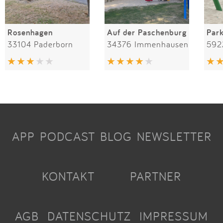
Rosenhagen
Auf der Paschenburg
Par
33104 Paderborn
34376 Immenhausen
592
APP
PODCAST
BLOG
NEWSLETTER
KONTAKT
PARTNER
AGB
DATENSCHUTZ
IMPRESSUM