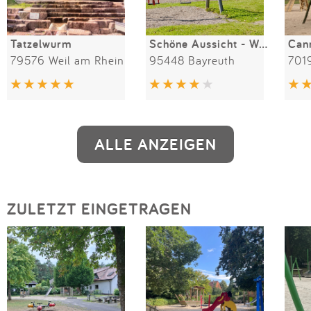
Tatzelwurm
Schöne Aussicht - Wolkenkuckucksheim
Cann
79576 Weil am Rhein
95448 Bayreuth
7019
ALLE ANZEIGEN
ZULETZT EINGETRAGEN