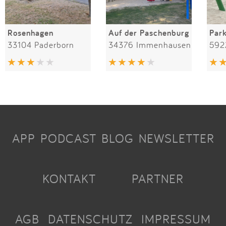
Rosenhagen
Auf der Paschenburg
Par
33104 Paderborn
34376 Immenhausen
592
APP
PODCAST
BLOG
NEWSLETTER
KONTAKT
PARTNER
AGB
DATENSCHUTZ
IMPRESSUM