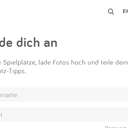
E
Suchen
de dich an
Eintragen
 Spielplätze, lade Fotos hoch und teile dei
App
atz-Tipps.
Blog
Partner
Kontakt
Passwort