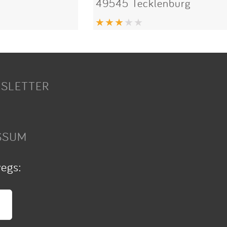
49545 Tecklenburg
SLETTER
SSUM
wegs: