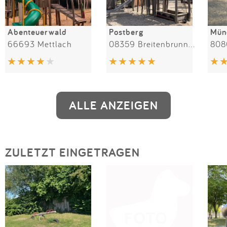
Abenteuerwald
Postberg
Münc
66693 Mettlach
08359 Breitenbrunn/Erzgebirge
808
ALLE ANZEIGEN
ZULETZT EINGETRAGEN