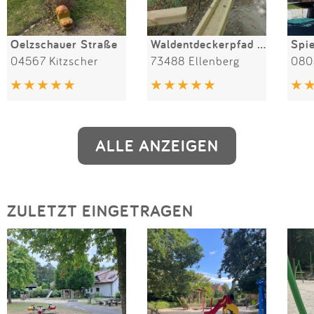
Oelzschauer Straße
Waldentdeckerpfad Schindersklinge
04567 Kitzscher
73488 Ellenberg
080
ALLE ANZEIGEN
ZULETZT EINGETRAGEN