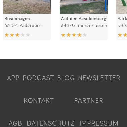
Rosenhagen
Auf der Paschenburg
Par
33104 Paderborn
34376 Immenhausen
592
APP
PODCAST
BLOG
NEWSLETTER
KONTAKT
PARTNER
AGB
DATENSCHUTZ
IMPRESSUM