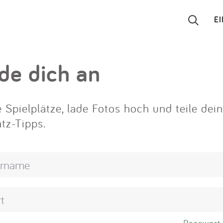
E
Suchen
de dich an
Eintragen
 Spielplätze, lade Fotos hoch und teile dei
App
atz-Tipps.
Blog
Partner
Kontakt
Passwort