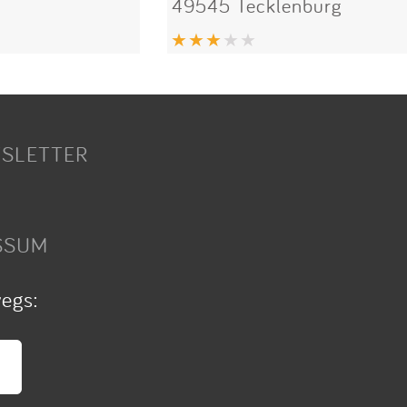
49545 Tecklenburg
SLETTER
SSUM
wegs: