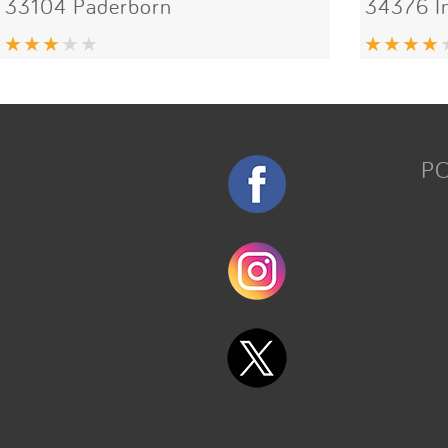
33104 Paderborn
34376 
P