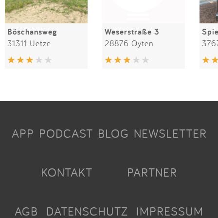
Böschansweg
Weserstraße 3
31311 Uetze
28876 Oyten
376
APP
PODCAST
BLOG
NEWSLETTER
KONTAKT
PARTNER
AGB
DATENSCHUTZ
IMPRESSUM