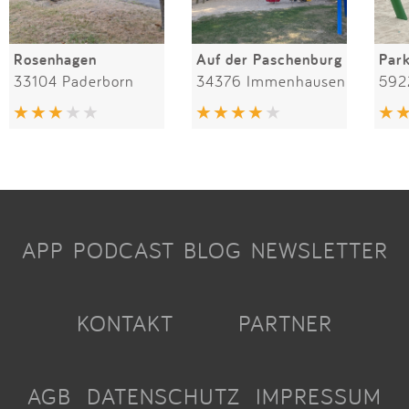
Rosenhagen
Auf der Paschenburg
Par
33104 Paderborn
34376 Immenhausen
592
APP
PODCAST
BLOG
NEWSLETTER
KONTAKT
PARTNER
AGB
DATENSCHUTZ
IMPRESSUM