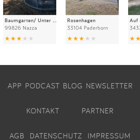
Baumgarten/ Unter den Linden
Rosenhagen
Auf
99826 Nazza
33104 Paderborn
343
APP
PODCAST
BLOG
NEWSLETTER
KONTAKT
PARTNER
AGB
DATENSCHUTZ
IMPRESSUM