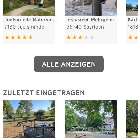
Juelsminde Naturspielpark (Naturlegepark)
Inklusiver Mehrgenerationenspielplatz Stadtgarten
7130 Juelsminde
66740 Saarlouis
181
ALLE ANZEIGEN
ZULETZT EINGETRAGEN