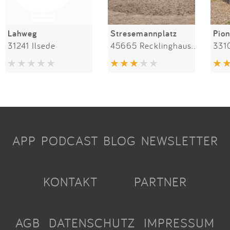
Lahweg
Stresemannplatz
Pio
31241 Ilsede
45665 Recklinghausen
331
APP
PODCAST
BLOG
NEWSLETTER
KONTAKT
PARTNER
AGB
DATENSCHUTZ
IMPRESSUM