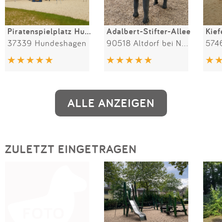
Piratenspielplatz Hundeshagen
Adalbert-Stifter-Allee
37339 Hundeshagen
90518 Altdorf bei Nürnberg
574
ALLE ANZEIGEN
ZULETZT EINGETRAGEN