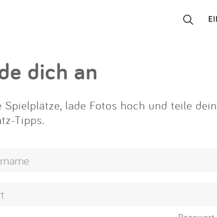
E
Suchen
de dich an
Eintragen
 Spielplätze, lade Fotos hoch und teile dei
App
atz-Tipps.
Blog
Partner
Kontakt
Passwort