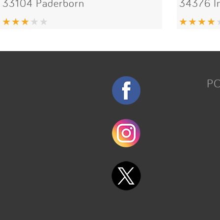
33104 Paderborn
34376 
P