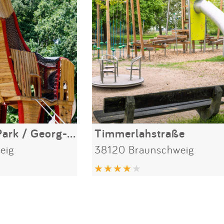
Prinz-Albrecht-Park / Georg-Westermann-Allee
Timmerlahstraße
eig
38120 Braunschweig