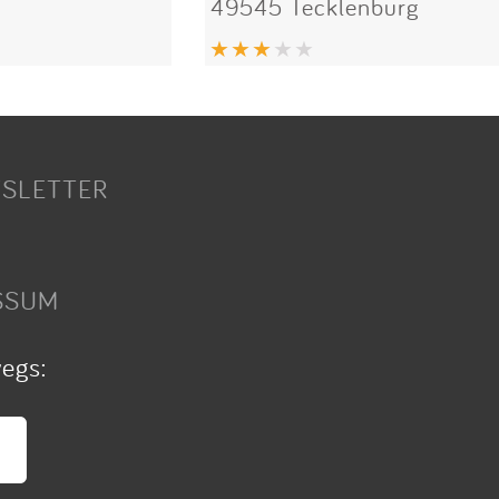
49545 Tecklenburg
SLETTER
SSUM
wegs: