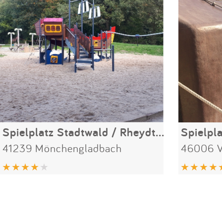
Spielplatz Stadtwald / Rheydter Höhe
Spielpl
41239 Mönchengladbach
46006 V