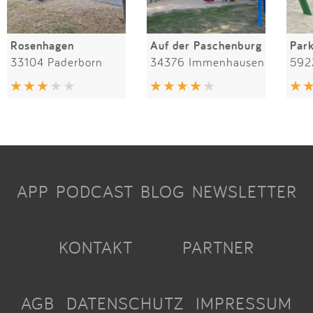
Rosenhagen
Auf der Paschenburg
Par
33104 Paderborn
34376 Immenhausen
592
APP
PODCAST
BLOG
NEWSLETTER
KONTAKT
PARTNER
AGB
DATENSCHUTZ
IMPRESSUM