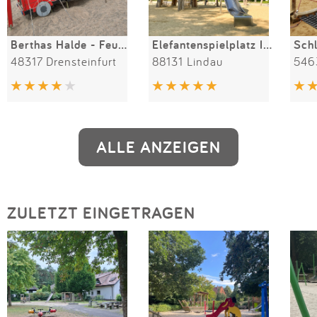
Berthas Halde - Feuerwehrspielplatz
Elefantenspielplatz Insel Lindau
48317 Drensteinfurt
88131 Lindau
546
ALLE ANZEIGEN
ZULETZT EINGETRAGEN