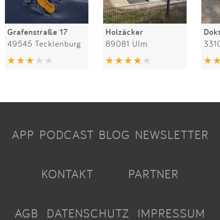
Grafenstraße 17
Holzäcker
49545 Tecklenburg
89081 Ulm
331
APP
PODCAST
BLOG
NEWSLETTER
KONTAKT
PARTNER
AGB
DATENSCHUTZ
IMPRESSUM