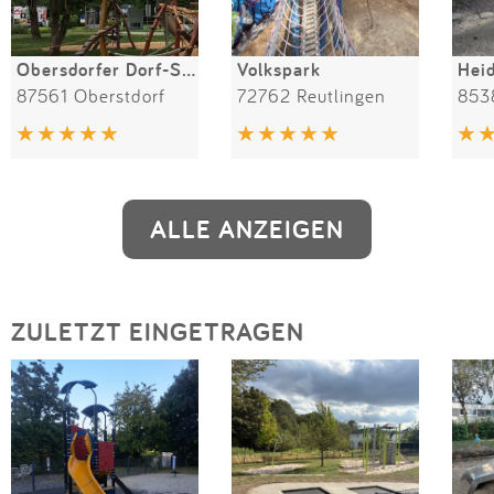
Obersdorfer Dorf-Spielplatz
Volkspark
Hei
87561 Oberstdorf
72762 Reutlingen
853
ALLE ANZEIGEN
ZULETZT EINGETRAGEN