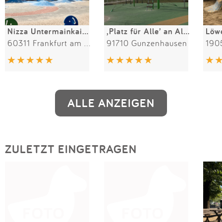
Nizza Untermainkaibrücke
‚Platz für Alle’ an Altmühl-Promenade
Löw
60311 Frankfurt am Main
91710 Gunzenhausen
190
ALLE ANZEIGEN
ZULETZT EINGETRAGEN