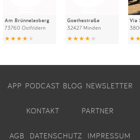
Am Brünnelesberg
Goethestraße
Via 
73760 Ostfildern
32427 Minden
APP
PODCAST
BLOG
NEWSLETTER
KONTAKT
PARTNER
AGB
DATENSCHUTZ
IMPRESSUM