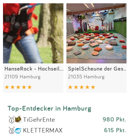
Impressum
Meiste Bewertungen
SPIELGERÄTE
Anmelden
Alle Filter (1) zurücksetzen
HanseRock - Hochseilgarten Hamburg
SpielScheune der Geschichten
21109 Hamburg
21035 Hamburg
Top-Entdecker in Hamburg
🥇
TiGehrEnte
980 Pkt.
🥈
KLETTERMAX
615 Pkt.