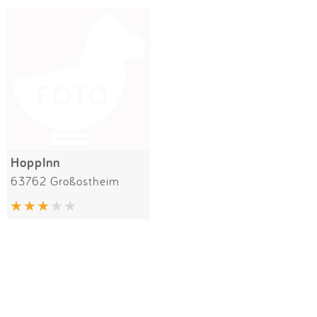
Impressum
Meiste Bewertungen
SPIELGERÄTE
Anmelden
Alle Filter (1) zurücksetzen
HoppInn
63762 Großostheim