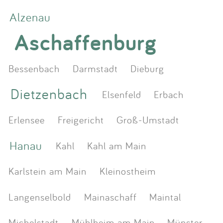
Alzenau
Aschaffenburg
Bessenbach
Darmstadt
Dieburg
Dietzenbach
Elsenfeld
Erbach
Erlensee
Freigericht
Groß-Umstadt
Hanau
Kahl
Kahl am Main
Karlstein am Main
Kleinostheim
Langenselbold
Mainaschaff
Maintal
Michelstadt
Mühlheim am Main
Münster