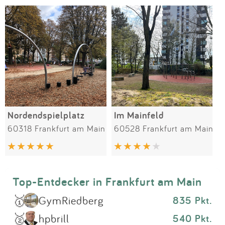
Impressum
Meiste Bewertungen
SPIELGERÄTE
Anmelden
Alle Filter (1) zurücksetzen
Nordendspielplatz
Im Mainfeld
60318 Frankfurt am Main
60528 Frankfurt am Main
Top-Entdecker in Frankfurt am Main
🥇
GymRiedberg
835 Pkt.
🥈
hpbrill
540 Pkt.