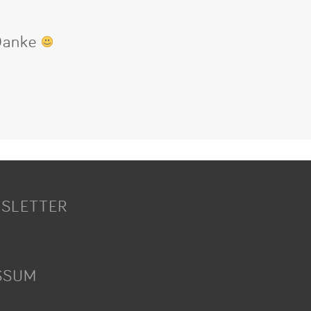
 Danke
SLETTER
SSUM