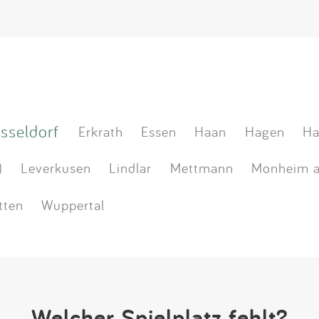
sseldorf
Erkrath
Essen
Haan
Hagen
Ha
)
Leverkusen
Lindlar
Mettmann
Monheim a
tten
Wuppertal
Welcher Spielplatz fehlt?