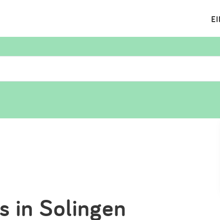
E
Suchen
Eintragen
App
Blog
Partner
Kontakt
s in Solingen