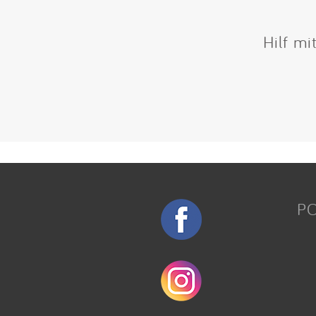
Hilf mi
P