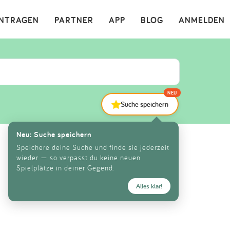
×
INTRAGEN
PARTNER
APP
BLOG
ANMELDEN
NEU
Suche speichern
Neu: Suche speichern
Speichere deine Suche und finde sie jederzeit
wieder — so verpasst du keine neuen
Spielplätze in deiner Gegend.
Alles klar!