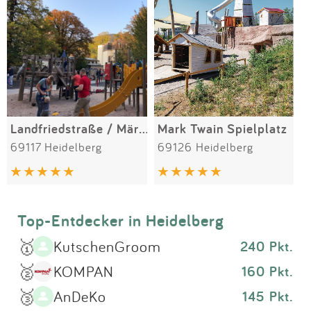
Impressum
Meiste Bewertungen
SPIELGERÄTE
Anmelden
Alle Filter (1) zurücksetzen
Landfriedstraße / Märzgasse
Mark Twain Spielplatz
69117 Heidelberg
69126 Heidelberg
Top-Entdecker in Heidelberg
🥇
KutschenGroom
240 Pkt.
🥈
KOMPAN
160 Pkt.
🥉
AnDeKo
145 Pkt.