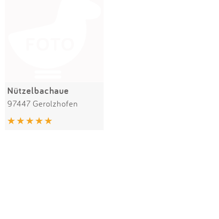
Impressum
Meiste Bewertungen
SPIELGERÄTE
Anmelden
Alle Filter (1) zurücksetzen
Nützelbachaue
97447 Gerolzhofen