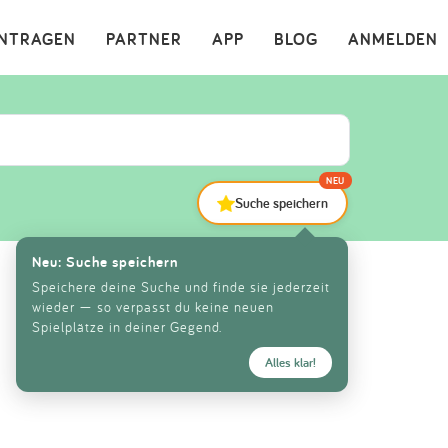
×
INTRAGEN
PARTNER
APP
BLOG
ANMELDEN
NEU
Suche speichern
Neu: Suche speichern
Speichere deine Suche und finde sie jederzeit
wieder — so verpasst du keine neuen
Spielplätze in deiner Gegend.
Alles klar!