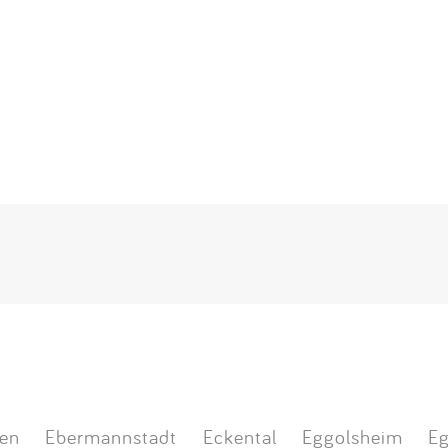
en
Ebermannstadt
Eckental
Eggolsheim
Eg