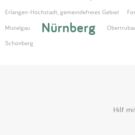
Erlangen-Höchstadt, gemeindefreies Gebiet
Fo
Nürnberg
Mistelgau
Obertruba
Schönberg
Hilf m