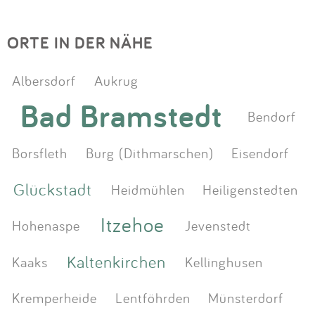
ORTE IN DER NÄHE
Albersdorf
Aukrug
Bad Bramstedt
Bendorf
Borsfleth
Burg (Dithmarschen)
Eisendorf
Glückstadt
Heidmühlen
Heiligenstedten
Itzehoe
Hohenaspe
Jevenstedt
Kaltenkirchen
Kaaks
Kellinghusen
Kremperheide
Lentföhrden
Münsterdorf