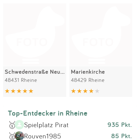
Impressum
Meiste Bewertungen
SPIELGERÄTE
Anmelden
Alle Filter (1) zurücksetzen
Schwedenstraße Neubaugebiet
Marienkirche
48431 Rheine
48429 Rheine
Top-Entdecker in Rheine
🥇
Spielplatz Pirat
935 Pkt.
🥈
Rouven1985
85 Pkt.