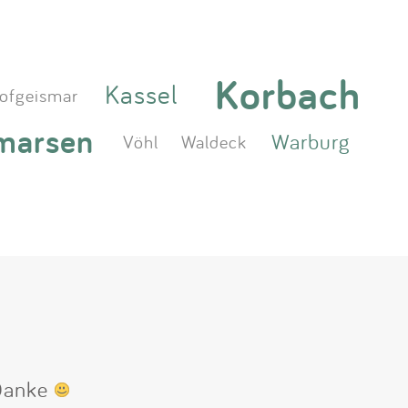
Korbach
Kassel
ofgeismar
marsen
Warburg
Vöhl
Waldeck
 Danke