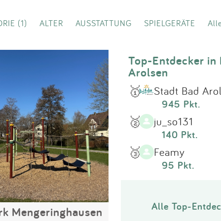
Impressum
RIE (1)
ALTER
AUSSTATTUNG
SPIELGERÄTE
All
Anmelden
Top-Entdecker in
Arolsen
🥇
Stadt Bad Aro
945 Pkt.
🥈
ju_so131
140 Pkt.
🥉
Feamy
95 Pkt.
Alle Top-Entdec
rk Mengeringhausen