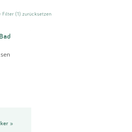
e Filter (1) zurücksetzen
 Bad
lsen
ker »