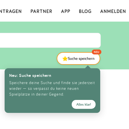
×
INTRAGEN
PARTNER
APP
BLOG
ANMELDEN
NEU
Suche speichern
Neu: Suche speichern
Speichere deine Suche und finde sie jederzeit
wieder — so verpasst du keine neuen
Spielplätze in deiner Gegend.
Alles klar!