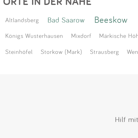
ORTE IN DER NÄHE
Beeskow
Bad Saarow
Altlandsberg
Königs Wusterhausen
Mixdorf
Märkische Hö
Steinhöfel
Storkow (Mark)
Strausberg
Wen
Hilf mi