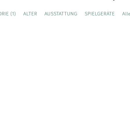
Impressum
RIE (1)
ALTER
AUSSTATTUNG
SPIELGERÄTE
All
Anmelden