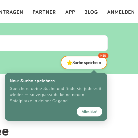
×
INTRAGEN
PARTNER
APP
BLOG
ANMELDEN
NEU
Suche speichern
Neu: Suche speichern
Speichere deine Suche und finde sie jederzeit
wieder — so verpasst du keine neuen
Spielplätze in deiner Gegend.
Alles klar!
ee