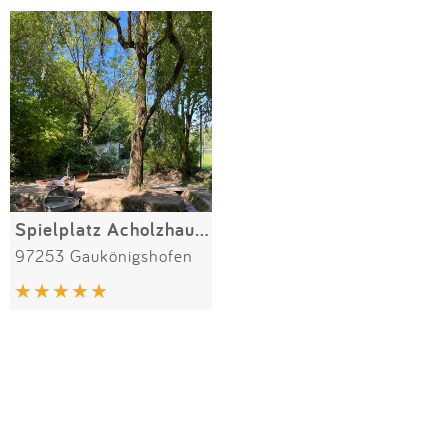
Impressum
Meiste Bewertungen
SPIELGERÄTE
Anmelden
Alle Filter (1) zurücksetzen
Spielplatz Acholzhausen
97253 Gaukönigshofen