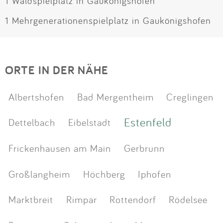
1 Waldspielplatz in Gaukönigshofen
1 Mehrgenerationenspielplatz in Gaukönigshofen
ORTE IN DER NÄHE
Albertshofen
Bad Mergentheim
Creglingen
Estenfeld
Dettelbach
Eibelstadt
Frickenhausen am Main
Gerbrunn
Großlangheim
Höchberg
Iphofen
Marktbreit
Rimpar
Rottendorf
Rödelsee