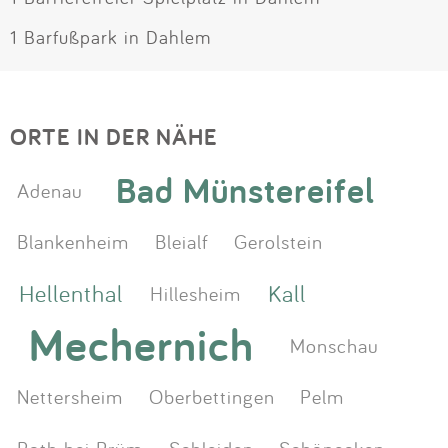
1 Barfußpark in Dahlem
ORTE IN DER NÄHE
Bad Münstereifel
Adenau
Blankenheim
Bleialf
Gerolstein
Hellenthal
Kall
Hillesheim
Mechernich
Monschau
Nettersheim
Oberbettingen
Pelm
Roth bei Prüm
Schleiden
Schönecken