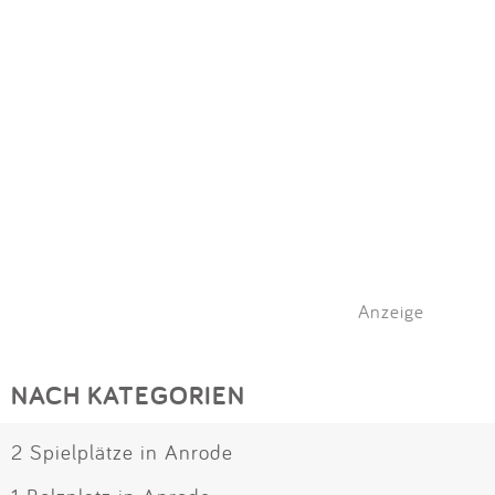
Impressum
Meiste Bewertungen
SPIELGERÄTE
Anmelden
Alle Filter (1) zurücksetzen
Anzeige
NACH KATEGORIEN
2 Spielplätze in Anrode